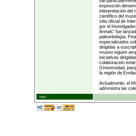
fue particularment
exposición denomin
interpretación del
científico del mus
sitio oficial de Int
por el Investigado
Annals" fue lanzad
paleontología. Fin
especializados sob
dirigidas a suscrip
museo siguen ampl
iniciativas dirigi
colaboración está
(Universidad, parq
la región de Emil
Actualmente, el Mu
administra las col
login