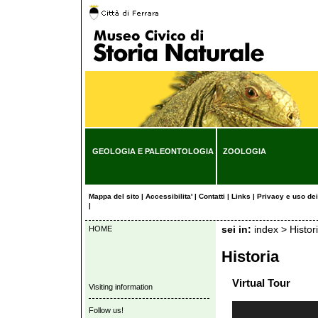
GEOLOGIA E PALEONTOLOGIA
ZOOLOGIA
Mappa del sito
|
Accessibilita'
|
Contatti
|
Links
|
Privacy e uso de
|
HOME
sei in:
index
>
Histor
Historia
Virtual Tour
Visiting information
Follow us!