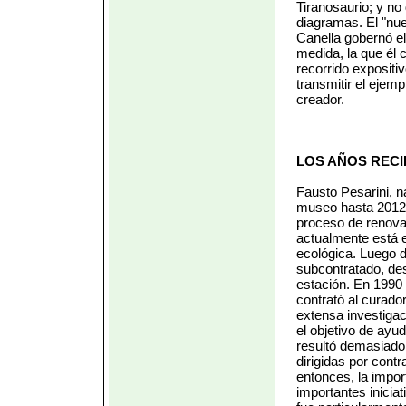
Tiranosaurio; y no 
diagramas. El "nu
Canella gobernó el
medida, la que él 
recorrido exposit
transmitir el ejem
creador.
LOS AÑOS REC
Fausto Pesarini, na
museo hasta 2012.
proceso de renova
actualmente está 
ecológica. Luego de
subcontratado, des
estación. En 1990
contrató al curado
extensa investigac
el objetivo de ayud
resultó demasiado 
dirigidas por cont
entonces, la impor
importantes inicia