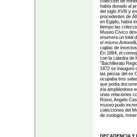
colección de miner
había donado al pr
del siglo XVIII y 
procedentes de Áfr
en Egipto, había e
tiempo las colecc
Museo Cívico desd
enumera un total 
el mismo Antonelli
cajitas de insectos
En 1864, el consej
con la cátedra de H
"Bachillerato Regi
1872 se inauguró 
las piezas del ex 
ocupaba tres salas
que podía document
iría ampliándose e
unas relaciones co
Rossi, Angelo Cast
museo pudo increm
colecciones del M
de zoología, minera
DECADENCIA Y