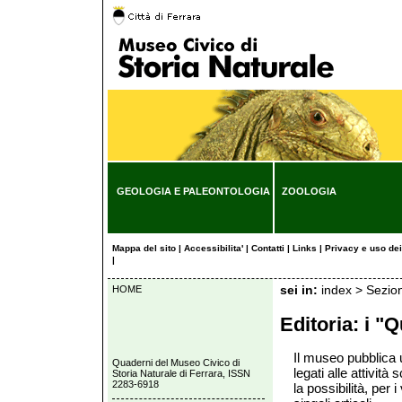
GEOLOGIA E PALEONTOLOGIA
ZOOLOGIA
Mappa del sito
|
Accessibilita'
|
Contatti
|
Links
|
Privacy e uso de
|
HOME
sei in:
index
>
Sezion
Editoria: i "
Il museo pubblica u
Quaderni del Museo Civico di
legati alle attività
Storia Naturale di Ferrara, ISSN
2283-6918
la possibilità, per i