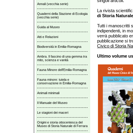
singoli articoli.
Annali (vecchia serie)
La rivista scientif
Quaderni della Stazione di Ecologia
di Storia Natural
(vecchia serie)
Tutti i manoscritti
Guida al Museo
indipendenti, in mod
verrà pubblicato en
Atti e Relazioni
pubblicazione si tr
Civico di Storia N
Biodiversità in Emilia-Romagna
Ultimo volume us
Ambra. Il fascino di una gemma tra
mito, scienza e vanità
Fauna Minore dell'Emilia-Romagna
Fauna minore: tutela e
conservazione in Emilia-Romagna
Animali minimali
Il Manuale del Museo
Le stagioni dei maceri
Origini e storia ottocentesca del
Museo di Storia Naturale di Ferrara