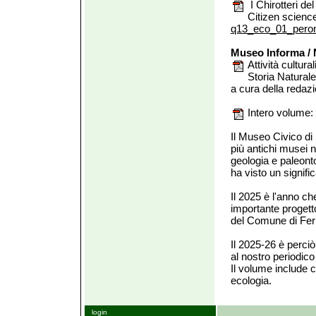
I Chirotteri de
Citizen scienc
q13_eco_01_peron
Museo Informa /
Attività cultur
Storia Naturale
a cura della redaz
Intero volume:
Il Museo Civico di 
più antichi musei n
geologia e paleonto
ha visto un signific
Il 2025 è l'anno ch
importante progetto
del Comune di Ferr
Il 2025-26 è perci
al nostro periodico
Il volume include c
ecologia.
login